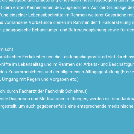
t die Ausgabe und Erläuterung eines Anamnesefragebogens durch d
 dem ersten Kennenlernen des Jugendlichen. Auf der Grundlage 
fung einzelner Lebensabschnitte im Rahmen weiterer Gespräche mit 
 vorhandene Vorbefunde dienen im Rahmen der 1. Falldarstellung 
sch-pädagogische Behandlungs- und Betreuungsplanung sowie für den E
emisch)
praktischen Fertigkeiten und die Leistungsdiagnostik erfolgt durch
äfte im Lebensalltag und im Rahmen der Arbeits- und Beschäftigung
des Zusammenlebens und der allgemeinen Alltagsgestaltung (Freizei
 Umgang mit Regeln und Vorgaben etc.)
, durch Facharzt der Fachklinik Schlehreut)
hende Diagnosen und Medikationen mitbringen, werden sie standardmä
vorgestellt, um auch gegebenenfalls eine entsprechende medizinisch