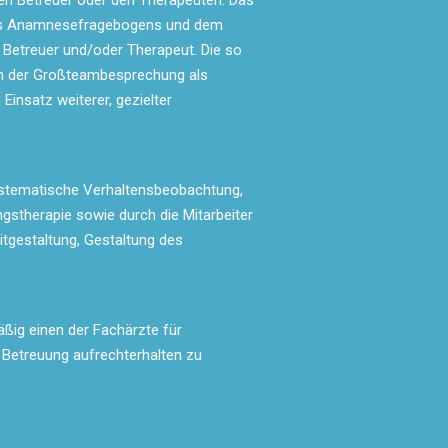
en Betreuer oder den Therapeuten. Das
des Anamnesefragebogens und dem
Betreuer und/oder Therapeut. Die so
in der Großteambesprechung als
insatz weiterer, gezielter
 systematische Verhaltensbeobachtung,
stherapie sowie durch die Mitarbeiter
tgestaltung, Gestaltung des
ßig einen der Fachärzte für
e Betreuung aufrechterhalten zu