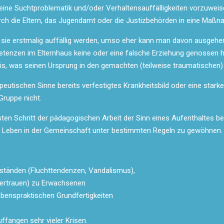
 eine Suchtproblematik und/oder Verhaltensauffälligkeiten vorzuweis
rch die Eltern, das Jugendamt oder die Justizbehörden in eine Maßna
n sie erstmalig auffällig werden, umso eher kann man davon ausgehen
etenzen im Elternhaus keine oder eine falsche Erziehung genossen 
nis, was seinen Ursprung in den gemachten (teilweise traumatischen) 
apeutischen Sinne bereits verfestigtes Krankheitsbild oder eine star
Gruppe nicht.
ten Schritt der pädagogischen Arbeit der Sinn eines Aufenthaltes be
in Leben in der Gemeinschaft unter bestimmten Regeln zu gewöhnen.
rständen (Fluchttendenzen, Vandalismus),
ertrauen) zu Erwachsenen
lebenspraktischen Grundfertigkeiten
ffangen sehr vieler Krisen.