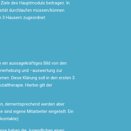
 Ziele des Hauptmoduls beitragen. In
nsität durchlaufen müssen/können.
den 3 Häusern zugeordnet
m ein aussagekräftiges Bild von den
tenerhebung und –auswertung zur
men. Diese Klärung soll in den ersten 3
altherapie. Hierbei gilt der
ehen, dementsprechend werden aber
 sind eigene Mitarbeiter eingeteilt. Ein
kontakte).
ise haben die Jugendlichen einen