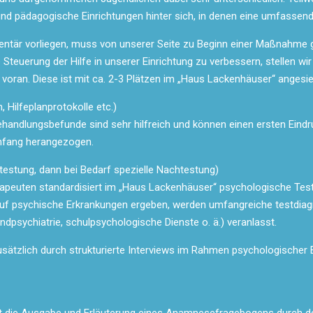
nd pädagogische Einrichtungen hinter sich, in denen eine umfassend
mentär vorliegen, muss von unserer Seite zu Beginn einer Maßnahme 
 Steuerung der Hilfe in unserer Einrichtung zu verbessern, stellen w
oran. Diese ist mit ca. 2-3 Plätzen im „Haus Lackenhäuser“ angesiede
 Hilfeplanprotokolle etc.)
ndlungsbefunde sind sehr hilfreich und können einen ersten Eindru
mfang herangezogen.
testung, dann bei Bedarf spezielle Nachtestung)
apeuten standardisiert im „Haus Lackenhäuser“ psychologische Test
e auf psychische Erkrankungen ergeben, werden umfangreiche testdiag
endpsychiatrie, schulpsychologische Dienste o. ä.) veranlasst.
usätzlich durch strukturierte Interviews im Rahmen psychologischer E