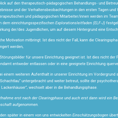
blick auf den therapeutisch-pädagogischen Behandlungs- und Betreu
ebnisse und der Verhaltensbeobachtungen in den ersten Tagen und 
rapeutischen und pädagogischen Mitarbeiter/innen werden im Team 
n dem einrichtungsspezifischen
Explorationsleitfaden (ELF-J)
festgeh
wirkung der/des Jugendlichen, um auf diesem Hintergrund eine Entsc
che Motivation mitbringt. Ist dies nicht der Fall, kann die Clearing
ngert werden,
törungsbilder für unsere Einrichtung geeignet ist. Ist dies nicht der 
damt entweder entlassen oder in eine geeignete Einrichtung querve
 einem weiteren Aufenthalt in unserer Einrichtung im Vordergrund s
 Schachtlau“ untergebracht und weiter betreut, sollte der psychoth
s Lackenhäuser“, wechselt aber in die Behandlungsphase.
Aufnahme erst nach der Clearingphase und auch erst dann wird ein Be
einschaft aufgenommen.
rden später in einem von uns entwickelten
Einschätzungsbogen
über