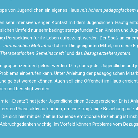
ruppe von Jugendlichen ein eigenes Haus
mit hohem pädagogischem P
en sehr intensiven, engen Kontakt mit dem Jugendlichen. Häufig ents
uslichen Umfeld nur sehr bedingt stattgefunden. Den Kindern und Ju
) Perspektiven für ihr Leben aufgezeigt werden. Der Spaß an einem
er
intrinsischen Motivation
führen. Die geeigneten Mittel, um diese Er
„Therapeutischen Gemeinschaft“
und das
Bezugserziehersystem
.
n gruppenzentriert gelöst werden. D. h., dass jeder Jugendliche und je
roblems einberufen kann. Unter Anleitung der pädagogischen Mitarbe
nd gelöst werden können. Auch soll eine Offenheit im Haus erreicht, 
hen und beseitigt werden.
nteil-Ersatz“) hat jeder Jugendliche einen Bezugserzieher. Er ist Anla
r ersten Phase aktiv aufsuchen, um eine tragfähige Beziehung aufzu
Die sich hier mit der Zeit aufbauende emotionale Beziehung ist insb
Abbruchgedanken wichtig. Im Vorfeld können Probleme vom Bezugs