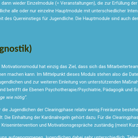
ann wieder Einzelmodule (= Veranstaltungen), die zur Erfüllung der
liche alle oder nur einzelne Hauptmodule mit unterschiedlicher Inte
hkeit des Quereinstiegs für Jugendliche. Die Hauptmodule sind auch 
gnostik)
Motivationsmodul hat einzig das Ziel, dass sich das Mitarbeitertea
en machen kann. Im Mittelpunkt dieses Moduls stehen also die Da
ugendlichen und zur weiteren Einleitung von unterstützenden Maßnah
d betrifft die Ebenen Psychotherapie/Psychiatrie, Pädagogik und Sozi
ge wie nötig“
.
für die Jugendlichen der Clearingphase relativ wenig Freiräume best
. Die Einhaltung der Kardinalregeln gehört dazu. Für die Clearingphase
r Krisenintervention und Motivationsgespräche zuständig (meist Kurz
uns aufgenommenen Jugendlichen dabei sehr unterschiedlich. Teilwe