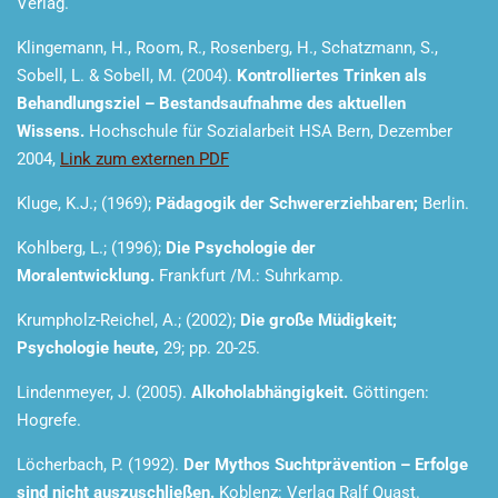
Verlag.
Klingemann, H., Room, R., Rosenberg, H., Schatzmann, S.,
Sobell, L. & Sobell, M. (2004).
Kontrolliertes Trinken als
Behandlungsziel – Bestandsaufnahme des aktuellen
Wissens.
Hochschule für Sozialarbeit HSA Bern, Dezember
2004,
Link zum externen PDF
Kluge, K.J.; (1969);
Pädagogik der Schwererziehbaren;
Berlin.
Kohlberg, L.; (1996);
Die Psychologie der
Moralentwicklung.
Frankfurt /M.: Suhrkamp.
Krumpholz-Reichel, A.; (2002);
Die große Müdigkeit;
Psychologie heute,
29; pp. 20-25.
Lindenmeyer, J. (2005).
Alkoholabhängigkeit.
Göttingen:
Hogrefe.
Löcherbach, P. (1992).
Der Mythos Suchtprävention – Erfolge
sind nicht auszuschließen.
Koblenz: Verlag Ralf Quast.