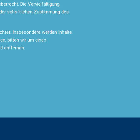
errecht. Die Vervielfältigung,
 der schriftlichen Zustimmung des
eachtet. Insbesondere werden Inhalte
en, bitten wir um einen
d entfernen.